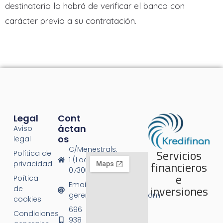
destinatario lo habrá de verificar el banco con
carácter previo a su contratación.
Legal
Cont
Áctan
Aviso
Os
legal
C/Menestrals,
Servicios
Política de
1 (Local 1),
financieros
privacidad
07300 Inca
e
Poítica
Email:
inversiones
de
gerencia@kredifinan.com
cookies
696
Condiciones
938