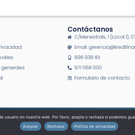
Contáctanos
C/Menestrals, 1 (Local 1), 
privacidad
Email: gerencia@kredifin
ookies
696 938 161
 generales
971 068 000
al
Formulario de contacto
© Kredifinan 2025.
de usuario en nuestra web. Por favor, acepta o rechaza si podemos gua
Aceptar
Rechazar
Política de privacidad
Designed & Powered by
PI Marketing