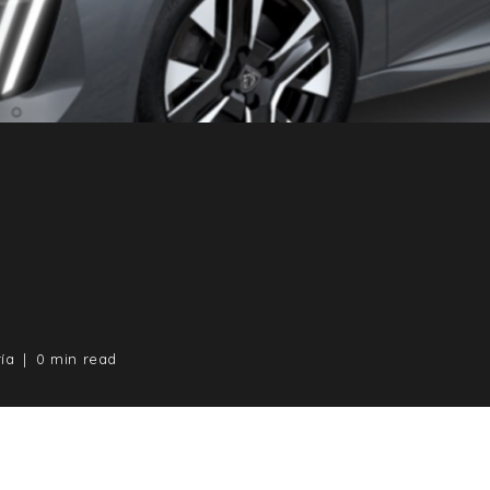
ía
0 min read