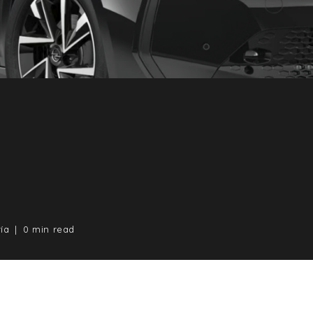
ía
0 min read