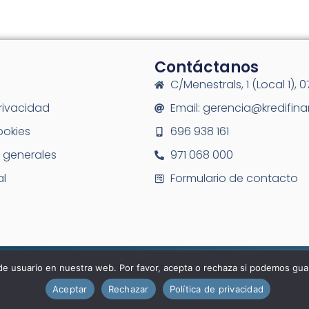
Contáctanos
C/Menestrals, 1 (Local 1), 
privacidad
Email: gerencia@kredifin
ookies
696 938 161
 generales
971 068 000
al
Formulario de contacto
© Kredifinan 2025.
de usuario en nuestra web. Por favor, acepta o rechaza si podemos gua
Aceptar
Rechazar
Política de privacidad
Designed & Powered by
PI Marketing