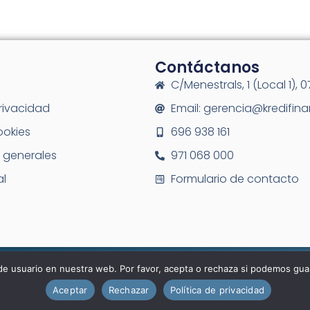
Contáctanos
C/Menestrals, 1 (Local 1), 
privacidad
Email: gerencia@kredifin
ookies
696 938 161
 generales
971 068 000
al
Formulario de contacto
© Kredifinan 2025.
de usuario en nuestra web. Por favor, acepta o rechaza si podemos gua
Aceptar
Rechazar
Política de privacidad
Designed & Powered by
PI Marketing