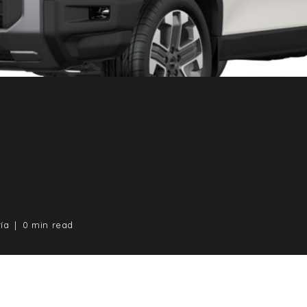
ía
0 min read