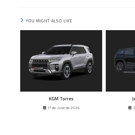
YOU MIGHT ALSO LIKE
KGM Torres
J
17 de June de 2026
2