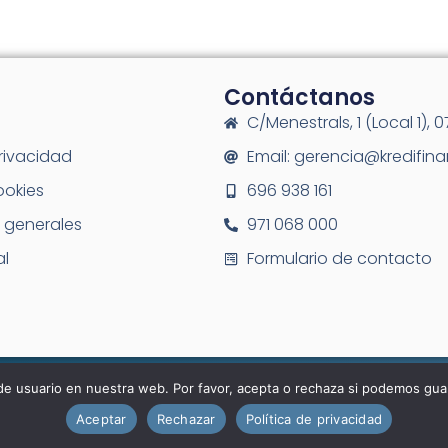
Contáctanos
C/Menestrals, 1 (Local 1), 
privacidad
Email: gerencia@kredifin
ookies
696 938 161
 generales
971 068 000
al
Formulario de contacto
© Kredifinan 2025.
de usuario en nuestra web. Por favor, acepta o rechaza si podemos gua
Aceptar
Rechazar
Política de privacidad
Designed & Powered by
PI Marketing